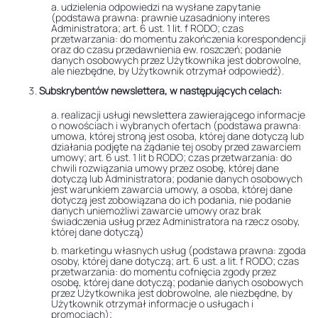
a. udzielenia odpowiedzi na wysłane zapytanie
(podstawa prawna: prawnie uzasadniony interes
Administratora; art. 6 ust. 1 lit. f RODO; czas
przetwarzania: do momentu zakończenia korespondencji
oraz do czasu przedawnienia ew. roszczeń; podanie
danych osobowych przez Użytkownika jest dobrowolne,
ale niezbędne, by Użytkownik otrzymał odpowiedź).
Subskrybentów newslettera, w następujących celach:
a. realizacji usługi newslettera zawierającego informacje
o nowościach i wybranych ofertach (podstawa prawna:
umowa, której stroną jest osoba, której dane dotyczą lub
działania podjęte na żądanie tej osoby przed zawarciem
umowy; art. 6 ust. 1 lit b RODO; czas przetwarzania: do
chwili rozwiązania umowy przez osobę, której dane
dotyczą lub Administratora; podanie danych osobowych
jest warunkiem zawarcia umowy, a osoba, której dane
dotyczą jest zobowiązana do ich podania, nie podanie
danych uniemożliwi zawarcie umowy oraz brak
świadczenia usług przez Administratora na rzecz osoby,
której dane dotyczą)
b. marketingu własnych usług (podstawa prawna: zgoda
osoby, której dane dotyczą; art. 6 ust. a lit. f RODO; czas
przetwarzania: do momentu cofnięcia zgody przez
osobę, której dane dotyczą; podanie danych osobowych
przez Użytkownika jest dobrowolne, ale niezbędne, by
Użytkownik otrzymał informacje o usługach i
promocjach);