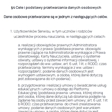
§4 Cele i podstawy przetwarzania danych osobowych
Dane osobowe przetwarzane są w jednym z następujących celów.
Użytkowników Serwisu, w tym uczniów i rodziców
uczestników procesu nauczania, w następujących celach:
a. realizacji obowiązków prawnych Administratora
wynikających z prawa (podstawa prawna: obowiązki
prawne ciążące na Administratorze wynikające z Prawa
oświatowego, Karty Nauczyciela, ustawy o systemie
oświaty, ustawy o systemie informacji oświatowej, i
rozporządzeń do ww. ustaw; art. 6 ust. 1 lit. c RODO; czas
przetwarzania: terminy wynikające z ww. ustaw i
rozporządzeń); podanie danych osobowych jest
wymogiem ustawowym, a osoba, której dane dotyczą
jest zobowiązana do ich podania);
b. przygotowania i realizacji umowy o świadczenie usług
edukacyjnych i umowy o dostęp do Platformy
Edukacyjnej (podstawa prawna: umowa, której stroną
jest osoba, której dane dotyczą lub działania podjęte na
żądanie tej osoby przed zawarciem umowy; art. 6 ust. 1 lit
b RODO; czas przetwarzania: do chwili zrealizowania
umowy; podanie danych osobowych jest warunkiem
zawarcia umowy, a osoba, której dane dotyczą jest