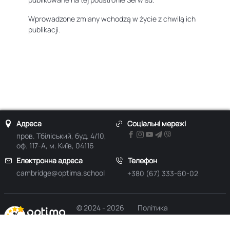
Wprowadzone zmiany wchodzą w życie z chwilą ich
publikacji.
Адреса
Соціальні мережі
пров. Тбіліський, буд. 4/10,
оф. 117-А, м. Київ, 04116
Електронна адреса
Телефон
cambridge@optima.school
+380 (67) 333-60-02
© 2024 - 2026
Політика
Optima
конфіденційності
Highschool