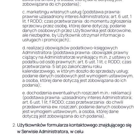
zobowiązana do ich podania);
c. marketingu własnych usług (podstawa prawna:
prawnie uzasadniony interes Administratora; art. 6 ust. 1
lit. f RODO; czas przetwarzania: do momentu zgłoszenia
sprzeciwu przez osobę, której dane dotyczą; podanie
danych osobowych przez Użytkownika jest dobrowolne,
ale niezbędne, by Użytkownik otrzymał informacje o
usługach i promocjach);
d. realizacji obowiązków podatkowo-księgowych
Administratora (podstawa prawna: obowiązek prawny
ciążący na Administratorze wynikający m.in. z ustawy o
podatku od osób prawnych; art. 6 ust. 1 lit. c RODO; czas
przetwarzania: 5 lat po zakończeniu roku
kalendarzowego, w którym doszło do sprzedaży usług;
podanie danych osobowych jest wymogiem ustawowym,
a osoba, której dane dotyczą jest zobowiązana do ich
podania);
e. dochodzenia ewentualnych roszczeń m.in.: reklamacji
(podstawa prawna: uzasadniony interes Administratora;
art. 6 ust. 1 lit. f RODO; czas przetwarzania: do chwili
przedawnienia ew. roszczeń; podanie danych osobowych
jest wymogiem ustawowym, a osoba, której dane
dotyczą jest zobowiązana do ich podania).
Użytkowników formularza kontaktowego znajdującego się
w Serwisie Administratora, w celu: