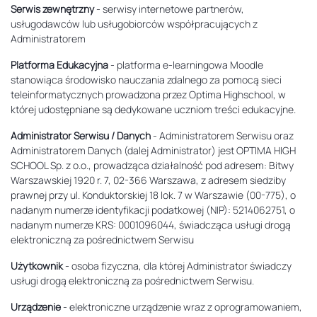
Serwis zewnętrzny
- serwisy internetowe partnerów,
usługodawców lub usługobiorców współpracujących z
Administratorem
Platforma Edukacyjna
- platforma e-learningowa Moodle
stanowiąca środowisko nauczania zdalnego za pomocą sieci
teleinformatycznych prowadzona przez Optima Highschool, w
której udostępniane są dedykowane uczniom treści edukacyjne.
Administrator Serwisu / Danych
- Administratorem Serwisu oraz
Administratorem Danych (dalej Administrator) jest OPTIMA HIGH
SCHOOL Sp. z o.o., prowadząca działalność pod adresem: Bitwy
Warszawskiej 1920 r. 7, 02-366 Warszawa, z adresem siedziby
prawnej przy ul. Konduktorskiej 18 lok. 7 w Warszawie (00-775), o
nadanym numerze identyfikacji podatkowej (NIP): 5214062751, o
nadanym numerze KRS: 0001096044, świadcząca usługi drogą
elektroniczną za pośrednictwem Serwisu
Użytkownik
- osoba fizyczna, dla której Administrator świadczy
usługi drogą elektroniczną za pośrednictwem Serwisu.
Urządzenie
- elektroniczne urządzenie wraz z oprogramowaniem,