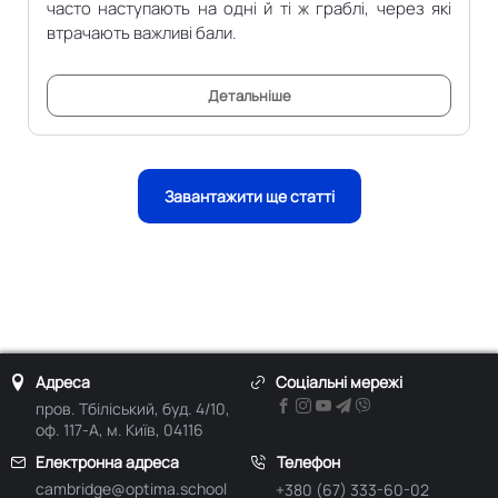
часто наступають на одні й ті ж граблі, через які
втрачають важливі бали.
Детальніше
Завантажити ще статті
Адреса
Соціальні мережі
пров. Тбіліський, буд. 4/10,
оф. 117-А, м. Київ, 04116
Електронна адреса
Телефон
cambridge@optima.school
+380 (67) 333-60-02