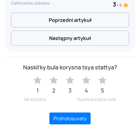
Całkowita stawka:
3
\ 5
Poprzedni artykuł
Następny artykuł
Naskilʹky bula korysna tsya stattya?
1
2
3
4
5
Ne korysno
Duzhe korysno vote
Proholosuvaty