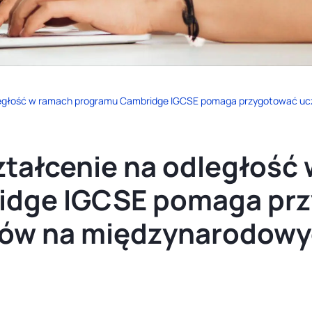
dległość w ramach programu Cambridge IGCSE pomaga przygotować u
ztałcenie na odległość
idge IGCSE pomaga pr
iów na międzynarodow