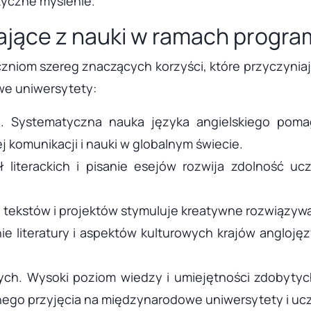
tyczne myślenie.
kające z nauki w ramach prog
niom szereg znaczących korzyści, które przyczyniają
we uniwersytety:
. Systematyczna nauka języka angielskiego pomag
komunikacji i nauki w globalnym świecie.
ł literackich i pisanie esejów rozwija zdolność u
tekstów i projektów stymuluje kreatywne rozwiązyw
e literatury i aspektów kulturowych krajów angloję
ych. Wysoki poziom wiedzy i umiejętności zdobyty
go przyjęcia na międzynarodowe uniwersytety i ucz