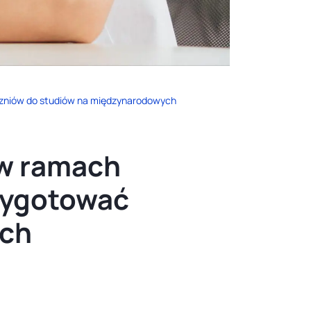
czniów do studiów na międzynarodowych
 w ramach
zygotować
ych