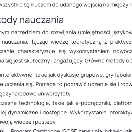
 wszystkie są kluczem do udanego wejścia na między
tody nauczania
ym narzędziem do rozwijania umiejętności językow
nauczania, łącząc wiedzę teoretyczną z praktycz
auczanie charakteryzuje się wykorzystaniem nowoc
ia się jest skuteczny i angażujący. Główne metody o
interaktywne, takie jak dyskusje grupowe, gry fabula
 uczenia się. Pomaga to poprawić uczenie się i rozw
iędzynarodowe uniwersytety.
zesne technologie, takie jak e-podręczniki, platfo
dziej dynamiczne i dostępne. Wykorzystanie interakt
woją wiedzę i postępy.
niu. Program Cambridge IGCSE zapewnia indywidualn