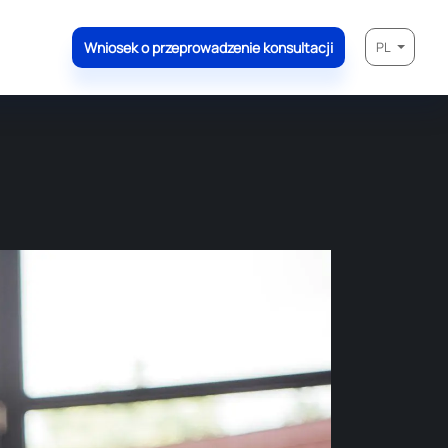
Wniosek o przeprowadzenie konsultacji
PL