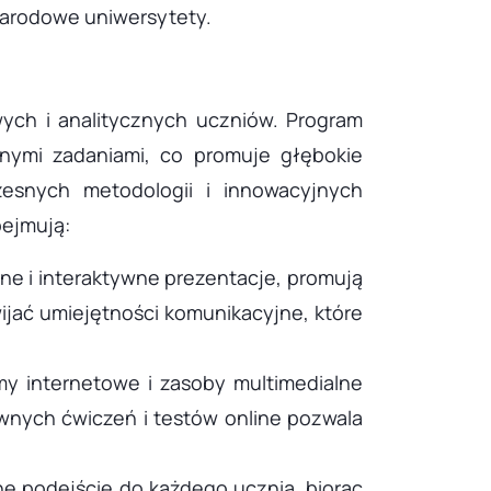
narodowe uniwersytety.
ych i analitycznych uczniów. Program
nymi zadaniami, co promuje głębokie
zesnych metodologii i innowacyjnych
bejmują:
rne i interaktywne prezentacje, promują
ijać umiejętności komunikacyjne, które
rmy internetowe i zasoby multimedialne
ywnych ćwiczeń i testów online pozwala
e podejście do każdego ucznia, biorąc