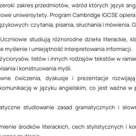
roki zakres przedmiotów, wśród których język angi
dowe uniwersytety. Program Cambridge IGCSE opiera 
językowych: czytania, pisania, słuchania i mówienia
Uczniowie studiują różnorodne dzieła literackie, kl
 myślenie i umiejętność interpretowania informacji.
 życiorysów, listów i innych rodzajów tekstów w r
sania i konstruowania myśli.
ywne ćwiczenia, dyskusje i prezentacje rozwijają
komunikację w języku angielskim, co jest ważne w 
matyczne studiowanie zasad gramatycznych i sło
umienie środków literackich, cech stylistycznych i