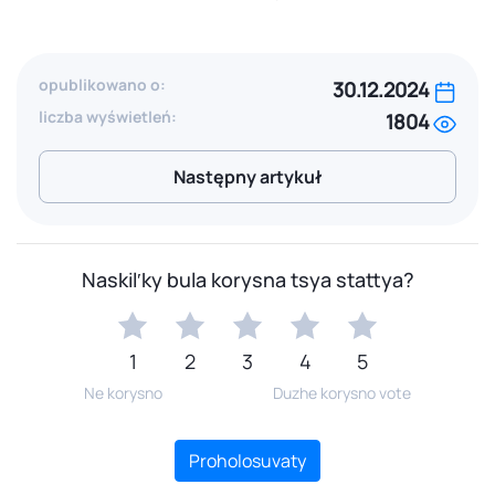
opublikowano o:
30.12.2024
liczba wyświetleń:
1804
Następny artykuł
Naskilʹky bula korysna tsya stattya?
1
2
3
4
5
Ne korysno
Duzhe korysno vote
Proholosuvaty