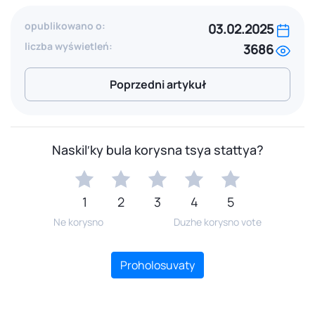
opublikowano o:
03.02.2025
liczba wyświetleń:
3686
Poprzedni artykuł
Naskilʹky bula korysna tsya stattya?
1
2
3
4
5
Ne korysno
Duzhe korysno vote
Proholosuvaty