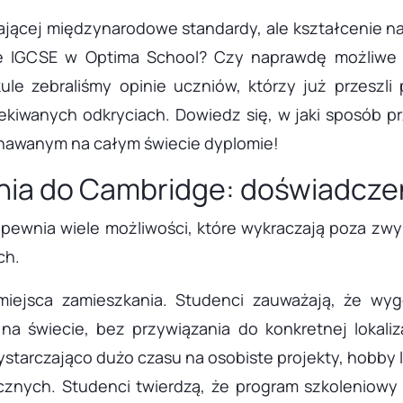
ającej międzynarodowe standardy, ale kształcenie na 
 IGCSE w Optima School? Czy naprawdę możliwe j
ule zebraliśmy opinie uczniów, którzy już przeszli
czekiwanych odkryciach. Dowiedz się, w jaki sposób
uznawanym na całym świecie dyplomie!
nia do Cambridge: doświadcze
ewnia wiele możliwości, które wykraczają poza zwykł
ch.
miejsca zamieszkania. Studenci zauważają, że wy
 świecie, bez przywiązania do konkretnej lokaliza
starczająco dużo czasu na osobiste projekty, hobby l
znych. Studenci twierdzą, że program szkoleniowy 