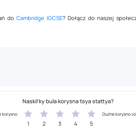
wań do
Cambridge IGCSE
? Dołącz do naszej społec
Naskilʹky bula korysna tsya stattya?
e korysno
Duzhe korysno v
1
2
3
4
5