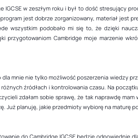
IGCSE w zeszłym roku i był to dość stresujący proc
rogram jest dobrze zorganizowany, materiał jest pr
zede wszystkim podobało mi się to, że dzięki nau
ięki przygotowaniom Cambridge moje marzenie wkrót
dla mnie nie tylko możliwość poszerzenia wiedzy prz
w różnych źródłach i kontrolowania czasu. Na początk
czycieli zdałam sobie sprawę, że tak naprawdę mam w
 Już planuję, jakie przedmioty wybiorę na maturę po
otowanie do Cambridge IGCSE będzie odpowiednie dl