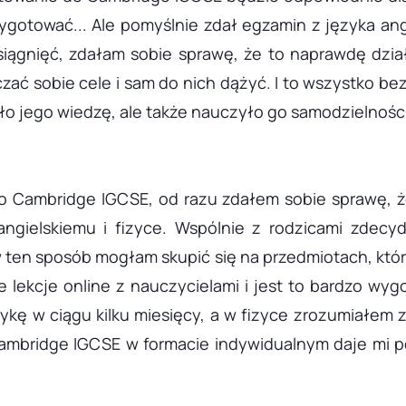
zygotować... Ale pomyślnie zdał egzamin z języka ang
iągnięć, zdałam sobie sprawę, że to naprawdę dzi
zać sobie cele i sam do nich dążyć. I to wszystko b
o jego wiedzę, ale także nauczyło go samodzielności
o Cambridge IGCSE, od razu zdałem sobie sprawę, ż
ngielskiemu i fizyce. Wspólnie z rodzicami zdecyd
 ten sposób mogłam skupić się na przedmiotach, k
e lekcje online z nauczycielami i jest to bardzo wyg
kę w ciągu kilku miesięcy, a w fizyce zrozumiałem 
mbridge IGCSE w formacie indywidualnym daje mi pe