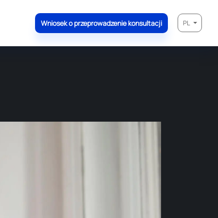
Wniosek o przeprowadzenie konsultacji
PL